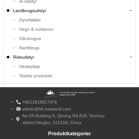
Ai Udstyr
Landbrugsudstyr
Dyrefælder
Hegn & isolatorer
Gårdvogne
Rørfittings
Rideudstyr
Hestepleje
Stabile produkter
+8613819827476
admin@hk-newland.com
No.69.Building 9, Qiming Rd 818, Yinzhou
district,Ningbo, 315104, China
Produktkategorier