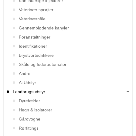
Kontinuerlige injektorer
Veterinær sprøjter
Veterinærnåle
Gennemblødende kanyler
Foranstaltninger
Identifikationer
Brystvortedrikkere
Skåle og foderautomater
Andre
Ai Udstyr
Landbrugsudstyr
Dyrefælder
Hegn & isolatorer
Gårdvogne
Rørfittings