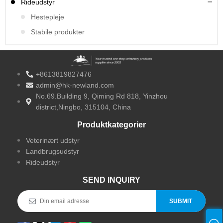
Rideudstyr
Hestepleje
Stabile produkter
+8613819827476
admin@hk-newland.com
No.69.Building 9, Qiming Rd 818, Yinzhou
district,Ningbo, 315104, China
Produktkategorier
Veterinært udstyr
Landbrugsudstyr
Rideudstyr
SEND INQUIRY
SUBMIT