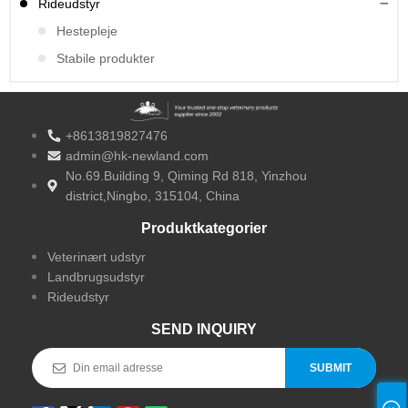
Rideudstyr
Hestepleje
Stabile produkter
+8613819827476
admin@hk-newland.com
No.69.Building 9, Qiming Rd 818, Yinzhou
district,Ningbo, 315104, China
Produktkategorier
Veterinært udstyr
Landbrugsudstyr
Rideudstyr
SEND INQUIRY
SUBMIT