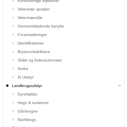
Kontinuerlige injektorer
Veterinær sprøjter
Veterinærnåle
Gennemblødende kanyler
Foranstaltninger
Identifikationer
Brystvortedrikkere
Skåle og foderautomater
Andre
Ai Udstyr
Landbrugsudstyr
Dyrefælder
Hegn & isolatorer
Gårdvogne
Rørfittings