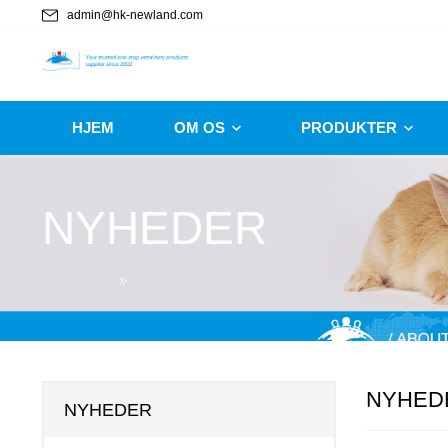
admin@hk-newland.com
HJEM
OM OS
PRODUKTER
NYHEDER
Home
NYHEDER
NYHED
NYHEDER