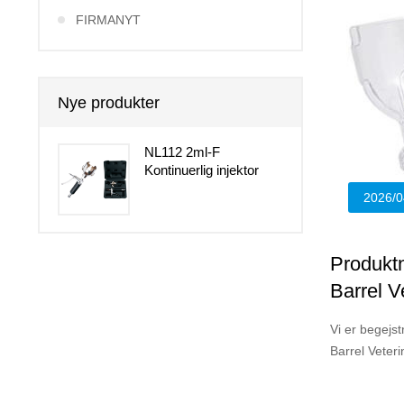
FIRMANYT
Nye produkter
NL112 2ml-F
Kontinuerlig injektor
2026/0
Produktn
Barrel Ve
effektiv
Vi er begejst
Barrel Veter
højeffektive