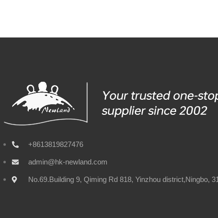
+8613819827476
admin@hk-newland.com
No.69.Building 9, Qiming Rd 818, Yinzhou district,Ningbo, 