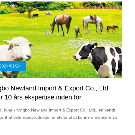
2024/01/24
gbo Newland Import & Export Co., Ltd.
er 10 års ekspertise inden for
rinærproduktfremstilling
, Kina - Ningbo Newland Import & Export Co., Ltd., en kendt
ent af veterinærprodukter, er stolte af at kunne annoncere sit
 jubilæum for at levere topkvalitetsløsninger til det globale
. Med en bred vifte af produkter og en forpligtelse til innovation