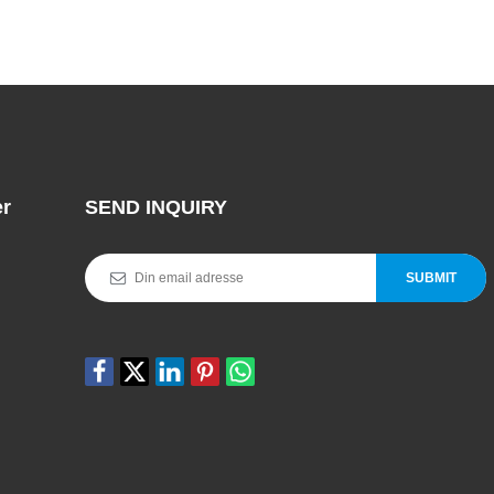
land blevet et betroet navn i branchen.
er
SEND INQUIRY
SUBMIT