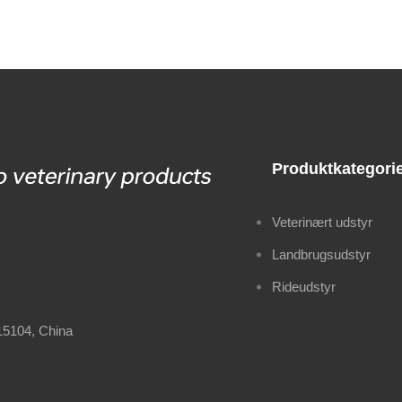
er New
Produktkategori
Veterinært udstyr
Landbrugsudstyr
Rideudstyr
315104, China