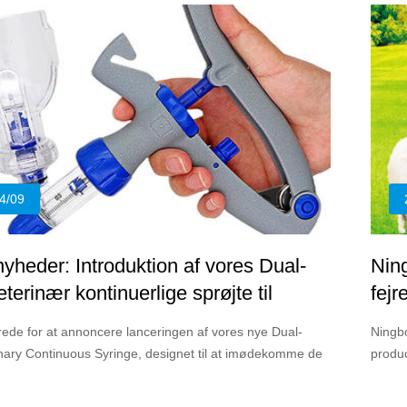
4/09
yheder: Introduktion af vores Dual-
Nin
terinær kontinuerlige sprøjte til
fejr
 husdyrpleje
vete
rede for at annoncere lanceringen af ​​vores nye Dual-
Ningbo
inary Continuous Syringe, designet til at imødekomme de
produc
 krav fra moderne gårde og veterinær praksis.
10-års
marked