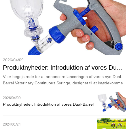
2026/04/09
Produktnyheder: Introduktion af vores Dual-Barrel Veterinær kontinuerlige sprøjte til effektiv husdyrpleje
Vi er begejstrede for at annoncere lanceringen af ​​vores nye Dual-
Barrel Veterinary Continuous Syringe, designet til at imødekomme
de højeffektive krav fra moderne gårde og veterinær praksis.
2026/04/09
Produktnyheder: Introduktion af vores Dual-Barrel
Veterinær kontinuerlige sprøjte til effektiv
husdyrpleje
2024/01/24