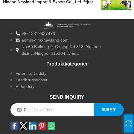
Ningbo Newland Import & Export Co., Ltd. fejrer
10 års ekspertise inden for
veterinærproduktfremstilling
+8613819827476
admin@hk-newland.com
No.69.Building 9, Qiming Rd 818, Yinzhou
district,Ningbo, 315104, China
Produktkategorier
Veterinært udstyr
Landbrugsudstyr
Rideudstyr
SEND INQUIRY
SUBMIT