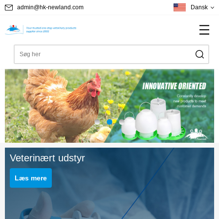
admin@hk-newland.com
Dansk
Veterinært udstyr
Læs mere