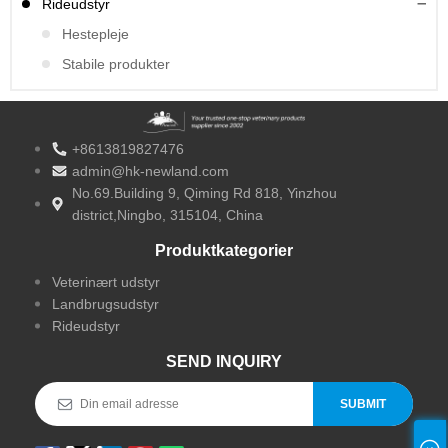
Rideudstyr
Hestepleje
Stabile produkter
+8613819827476
admin@hk-newland.com
No.69.Building 9, Qiming Rd 818, Yinzhou
district,Ningbo, 315104, China
Produktkategorier
Veterinært udstyr
Landbrugsudstyr
Rideudstyr
SEND INQUIRY
SUBMIT