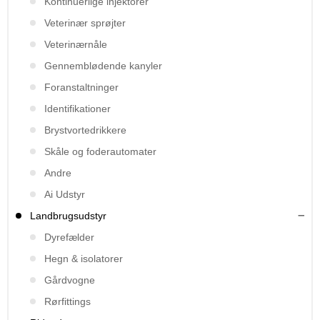
Kontinuerlige injektorer
Veterinær sprøjter
Veterinærnåle
Gennemblødende kanyler
Foranstaltninger
Identifikationer
Brystvortedrikkere
Skåle og foderautomater
Andre
Ai Udstyr
Landbrugsudstyr
Dyrefælder
Hegn & isolatorer
Gårdvogne
Rørfittings