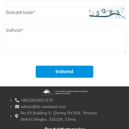
+8613819827476
admin@hk-newland.com
No.69.Building 9, Qiming Rd 818, Yinzhou
district,Ningbo, 315104, China