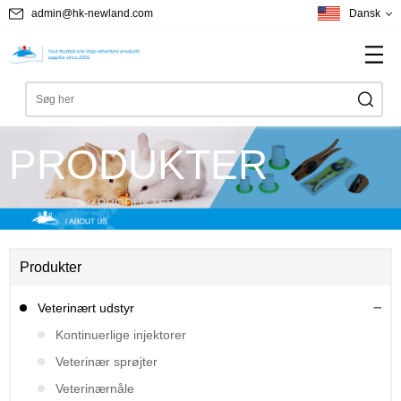
admin@hk-newland.com
Dansk
PRODUKTER
Home
PRODUKTER
Produkter
Veterinært udstyr
Kontinuerlige injektorer
Veterinær sprøjter
Veterinærnåle