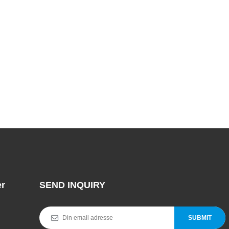
er
SEND INQUIRY
SUBMIT