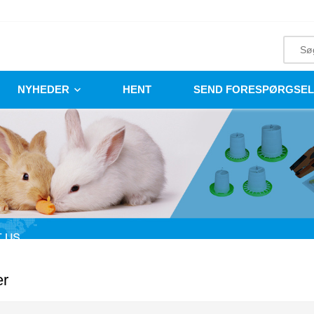
NYHEDER
HENT
SEND FORESPØRGSEL
er