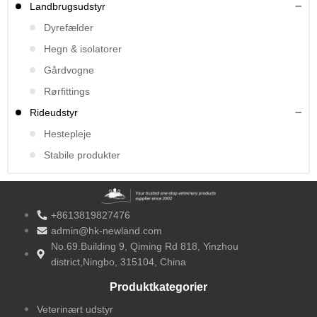
Landbrugsudstyr
Dyrefælder
Hegn & isolatorer
Gårdvogne
Rørfittings
Rideudstyr
Hestepleje
Stabile produkter
+8613819827476
admin@hk-newland.com
No.69.Building 9, Qiming Rd 818, Yinzhou
district,Ningbo, 315104, China
Produktkategorier
Veterinært udstyr